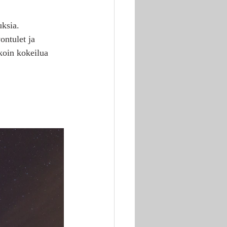
uksia. 
ontulet ja 
koin kokeilua 