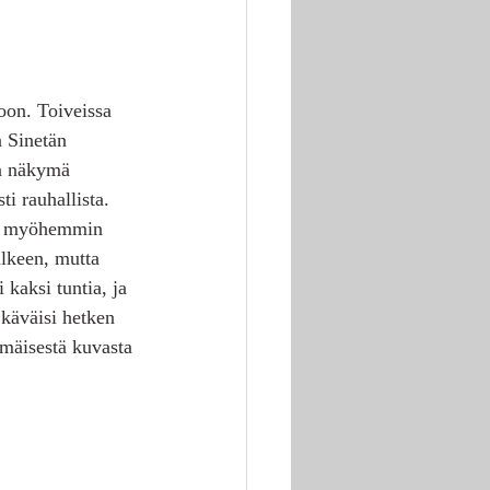
oon. Toiveissa 
n Sinetän 
in näkymä 
ti rauhallista. 
 ja myöhemmin 
älkeen, mutta 
 kaksi tuntia, ja 
 käväisi hetken 
mmäisestä kuvasta 