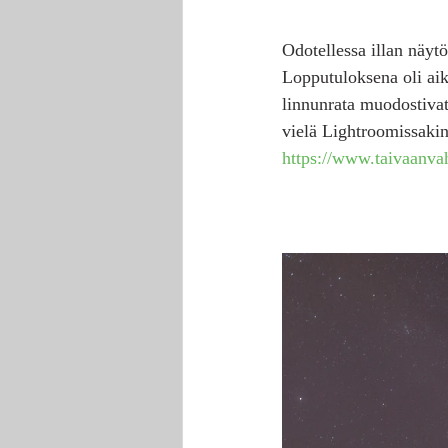
Odotellessa illan näytö
Lopputuloksena oli aika
linnunrata muodostivat
vielä Lightroomissakin
https://www.taivaanva