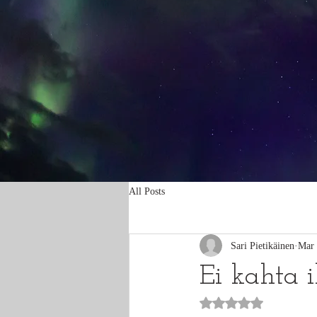
All Posts
Sari Pietikäinen
Mar 
Ei kahta 
Rated NaN out of 5 st