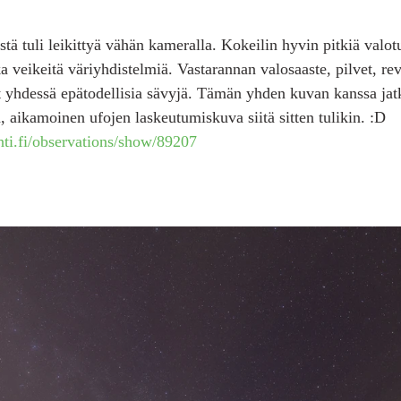
stä tuli leikittyä vähän kameralla. Kokeilin hyvin pitkiä valot
 veikeitä väriyhdistelmiä. Vastarannan valosaaste, pilvet, rev
 yhdessä epätodellisia sävyjä. Tämän yhden kuvan kanssa jat
, aikamoinen ufojen laskeutumiskuva siitä sitten tulikin. :D
hti.fi/observations/show/89207