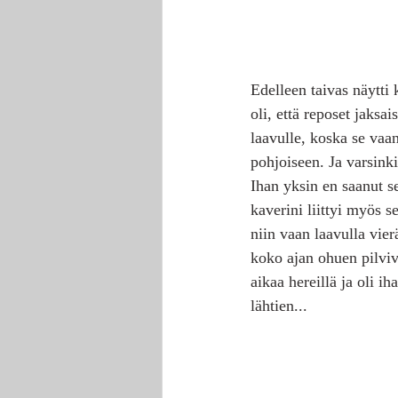
Edelleen taivas näytti 
oli, että reposet jaksa
laavulle, koska se vaa
pohjoiseen. Ja varsinkin
Ihan yksin en saanut s
kaverini liittyi myös s
niin vaan laavulla vierä
koko ajan ohuen pilviv
aikaa hereillä ja oli 
lähtien... 