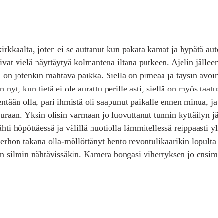
kirkkaalta, joten ei se auttanut kun pakata kamat ja hypätä aut
isivat vielä näyttäytyä kolmantena iltana putkeen. Ajelin jällee
n on jotenkin mahtava paikka. Siellä on pimeää ja täysin avo
 nyt, kun tietä ei ole aurattu perille asti, siellä on myös taatus
entään olla, pari ihmistä oli saapunut paikalle ennen minua,
euraan. Yksin olisin varmaan jo luovuttanut tunnin kyttäilyn j
hti höpöttäessä ja välillä nuotiolla lämmitellessä reippaasti yli
erhon takana olla-möllöttänyt hento revontulikaarikin lopulta
ihan silmin nähtävissäkin. Kamera bongasi viherryksen jo ensi