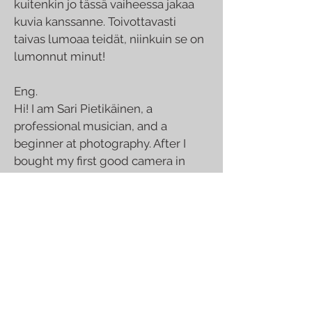
kuitenkin jo tässä vaiheessa jakaa
kuvia kanssanne. Toivottavasti
taivas lumoaa teidät, niinkuin se on
lumonnut minut!
Eng.
Hi! I am Sari Pietikäinen, a
professional musician, and a
beginner at photography. After I
bought my first good camera in
2016, I've started to learn how to
take pictures of the night sky... I
hope You enjoy them!