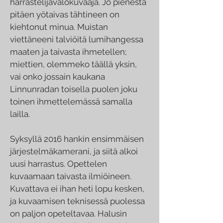
harrastelijavalokuvaaja. Jo pienestä
pitäen yötaivas tähtineen on
kiehtonut minua. Muistan
viettäneeni talviöitä lumihangessa
maaten ja taivasta ihmetellen;
miettien, olemmeko täällä yksin,
vai onko jossain kaukana
Linnunradan toisella puolen joku
toinen ihmettelemässä samalla
lailla.
Syksyllä 2016 hankin ensimmäisen
järjestelmäkamerani, ja siitä alkoi
uusi harrastus. Opettelen
kuvaamaan taivasta ilmiöineen.
Kuvattava ei ihan heti lopu kesken,
ja kuvaamisen teknisessä puolessa
on paljon opeteltavaa. Halusin